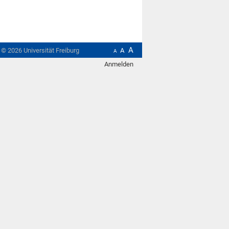
A
t ©
2026
Universität Freiburg
A
A
Anmelden